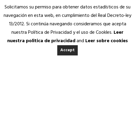
Solicitamos su permiso para obtener datos estadísticos de su
navegación en esta web, en cumplimiento del Real Decreto-ley
13/2012. Si continúa navegando consideramos que acepta
nuestra Política de Privacidad y el uso de Cookles.
Leer
nuestra politica de privacidad
and
Leer sobre cookies
Accept
INICIO
ACERCA DE ANEDA
Quienes somos
Calidad Aneda
Nuestros Socios Proveedores
Vending Solidario
Aneda Saludable
SERVICIOS
VISITA A GREFUSA
Atención permanente
Asesoría jurídica, fiscal y contable