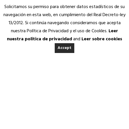
Solicitamos su permiso para obtener datos estadísticos de su
navegación en esta web, en cumplimiento del Real Decreto-ley
13/2012. Si continúa navegando consideramos que acepta
nuestra Política de Privacidad y el uso de Cookles.
Leer
nuestra politica de privacidad
and
Leer sobre cookies
Accept
INICIO
ACERCA DE ANEDA
Quienes somos
Calidad Aneda
Nuestros Socios Proveedores
Vending Solidario
ANEDA EN EL
Aneda Saludable
CONGRESO: UN PASO
SERVICIOS
Atención permanente
ADELANTE PARA EL
Asesoría jurídica, fiscal y contable