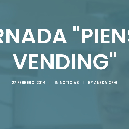
RNADA "PIEN
VENDING"
27 FEBRERO, 2014
|
IN
NOTICIAS
|
BY
ANEDA.ORG