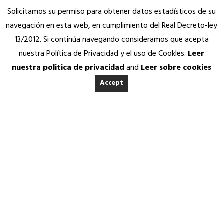
Solicitamos su permiso para obtener datos estadísticos de su
navegación en esta web, en cumplimiento del Real Decreto-ley
13/2012. Si continúa navegando consideramos que acepta
nuestra Política de Privacidad y el uso de Cookles.
Leer
nuestra politica de privacidad
and
Leer sobre cookies
Accept
INICIO
ACERCA DE ANEDA
Quienes somos
Calidad Aneda
RAÚL RUBIO,
Nuestros Socios Proveedores
Vending Solidario
PRESIDENTE DE
Aneda Saludable
ANEDA, FIRMA ANTE
SERVICIOS
Atención permanente
LA MINISTRA DOLORS
Asesoría jurídica, fiscal y contable