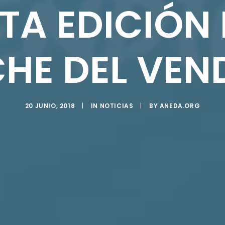
TA EDICIÓN 
HE DEL VEN
20 JUNIO, 2018
|
IN
NOTICIAS
|
BY
ANEDA.ORG