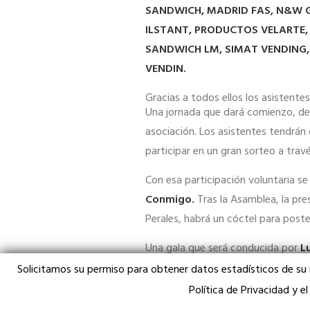
SANDWICH
, MADRID FAS,
N&W G
ILSTANT, PRODUCTOS VELARTE,
SANDWICH LM, SIMAT VENDING,
VENDIN.
Gracias a todos ellos los asistente
Una jornada que dará comienzo, des
asociación. Los asistentes tendrán
participar en un gran sorteo a trav
Con esa participación voluntaria se
Conmigo.
Tras la Asamblea, la pr
Perales, habrá un cóctel para poste
Una gala que será conducida por
L
Al final de la noche, tras las el co
Solicitamos su permiso para obtener datos estadísticos de su
Premios y reconocimientos.
Política de Privacidad y e