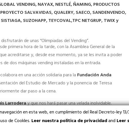
LOBAL VENDING,
NAYAX, NESTLÉ, ÑAMING, PRODUCTOS
 PROYECTO SALVAVIDAS, QUALERY, SAECO, SANDENVENDO,
 SISTIAGA, SUZOHAPP, TEYCOVAL,T
PC NETGRUP, TWIX y
s disfrutarán de unas “Olimpiadas del Vending”.
de primera hora de la tarde, con la Asamblea General de la
 que acreditarse y, desde ese momento, ya se les invita a poder
és de dos máquinas vending instaladas en la entrada.
 colabora en una acción solidaria para la
Fundación Anda
esentación del Estudio de Mercado y la ponencia de Teresa
riormente dar paso a la cena.
uis Larrodera
y que nos hará pasar una velada inolvidable.
ncurso “Olimpiadas del Vending” se entregarán los esperados
 navegación en esta web, en cumplimiento del Real Decreto-ley 1
l uso de Cookles.
Leer nuestra politica de privacidad
and
Leer 