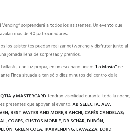
el Vending” sorprenderá a todos los asistentes. Un evento que
 avalan más de 40 patrocinadores.
s los asistentes puedan realizar networking y disfrutar junto al
a jornada llena de sorpresas y premios.
illarán, con luz propia, en un escenario único: “
La Masía”
de
ante Finca situada a tan sólo diez minutos del centro de la
LAQTIA y MASTERCARD
tendrán visibilidad durante toda la noche,
ores presentes que apoyan el evento:
AB SELECTA, AEV,
VEN,
BEST WATER AND MORE,BIANCHI, CAFÉS CANDELAS;
AL, COGES, CUSTOS MOBILE,
DR SCHÄR
, DUBÓN,
ULLÓN, GREEN COLA, IPARVENDING, LAVAZZA,
LORD