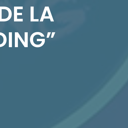
DE LA
DING”