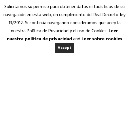
Solicitamos su permiso para obtener datos estadísticos de su
navegación en esta web, en cumplimiento del Real Decreto-ley
13/2012. Si continúa navegando consideramos que acepta
nuestra Política de Privacidad y el uso de Cookles.
Leer
nuestra politica de privacidad
and
Leer sobre cookies
Accept
INICIO
ACERCA DE ANEDA
Quienes somos
Memorias Anuales
Calidad Aneda
Nuestros Socios Proveedores
Resumen de nuestra actividad.
Vending Solidario
Aneda Saludable
SERVICIOS
Atención permanente
Asesoría jurídica, fiscal y contable