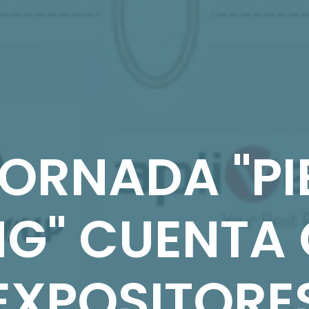
 JORNADA "P
NG" CUENTA 
EXPOSITORE