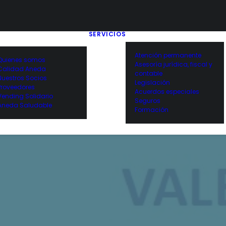
SERVICIOS
Atención permanente
Quienes somos
Asesoría jurídica, fiscal y
Calidad Aneda
contable
Nuestros Socios
Legislación
Proveedores
Acuerdos especiales
Vending Solidario
Seguros
Aneda Saludable
Formación