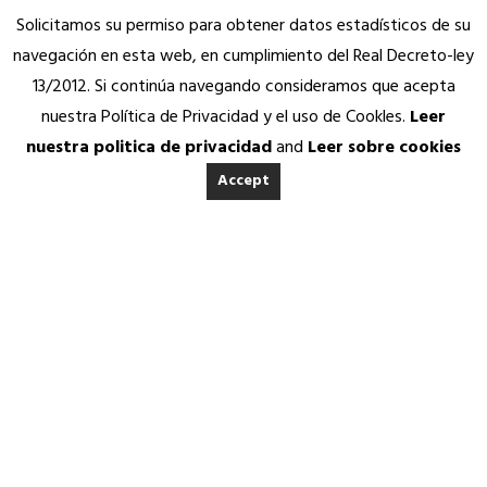
Solicitamos su permiso para obtener datos estadísticos de su
navegación en esta web, en cumplimiento del Real Decreto-ley
13/2012. Si continúa navegando consideramos que acepta
nuestra Política de Privacidad y el uso de Cookles.
Leer
nuestra politica de privacidad
and
Leer sobre cookies
Accept
INICIO
ACERCA DE ANEDA
Quienes somos
Calidad Aneda
Nuestros Socios Proveedores
Vending Solidario
ANEDA EN EL
Aneda Saludable
SERVICIOS
PARLAMENTO DE
Atención permanente
Asesoría jurídica, fiscal y contable