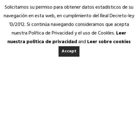
Solicitamos su permiso para obtener datos estadísticos de su
navegación en esta web, en cumplimiento del Real Decreto-ley
13/2012. Si continúa navegando consideramos que acepta
nuestra Política de Privacidad y el uso de Cookles.
Leer
nuestra politica de privacidad
and
Leer sobre cookies
Accept
INICIO
ACERCA DE ANEDA
Quienes somos
Calidad Aneda
Nuestros Socios Proveedores
Vending Solidario
5ª NOCHE DEL
Aneda Saludable
SERVICIOS
VENDING · JUNIO DE
Atención permanente
Asesoría jurídica, fiscal y contable