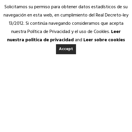
Solicitamos su permiso para obtener datos estadísticos de su
navegación en esta web, en cumplimiento del Real Decreto-ley
13/2012. Si continúa navegando consideramos que acepta
nuestra Política de Privacidad y el uso de Cookles.
Leer
nuestra politica de privacidad
and
Leer sobre cookies
Accept
INICIO
ACERCA DE ANEDA
Quienes somos
Calidad Aneda
Nuestros Socios Proveedores
REVISTA ANEDA
Vending Solidario
Aneda Saludable
SERVICIOS
21 OCTUBRE, 2016
|
IN
REVISTA ANEDA
|
BY
ANEDA.ORG
Atención permanente
Asesoría jurídica, fiscal y contable