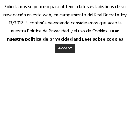
Solicitamos su permiso para obtener datos estadísticos de su
navegación en esta web, en cumplimiento del Real Decreto-ley
13/2012. Si continúa navegando consideramos que acepta
nuestra Política de Privacidad y el uso de Cookles.
Leer
nuestra politica de privacidad
and
Leer sobre cookies
Accept
INICIO
ACERCA DE ANEDA
Quienes somos
Calidad Aneda
Asesoría Jurídica,
Nuestros Socios Proveedores
Fiscal Y Contable
Vending Solidario
Aneda Saludable
SERVICIOS
Atención permanente
Asesoría jurídica, fiscal y contable