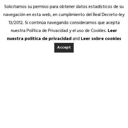
Solicitamos su permiso para obtener datos estadísticos de su
navegación en esta web, en cumplimiento del Real Decreto-ley
13/2012. Si continúa navegando consideramos que acepta
nuestra Política de Privacidad y el uso de Cookles.
Leer
nuestra politica de privacidad
and
Leer sobre cookies
Accept
INICIO
ACERCA DE ANEDA
Quienes somos
Obtén tu Certificado AQS.
Calidad Aneda
Nuestros Socios Proveedores
Vending Solidario
Aneda Saludable
SERVICIOS
Atención permanente
Asesoría jurídica, fiscal y contable