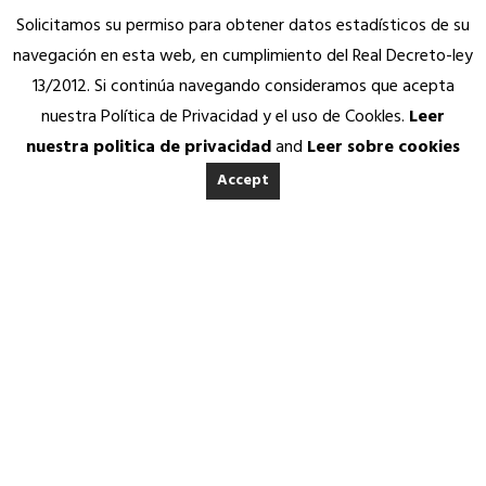
Solicitamos su permiso para obtener datos estadísticos de su
navegación en esta web, en cumplimiento del Real Decreto-ley
13/2012. Si continúa navegando consideramos que acepta
nuestra Política de Privacidad y el uso de Cookles.
Leer
nuestra politica de privacidad
and
Leer sobre cookies
Accept
INICIO
ACERCA DE ANEDA
Quienes somos
Calidad Aneda
Nuestros Socios Proveedores
REVISTA ANEDA
Vending Solidario
Aneda Saludable
SERVICIOS
19 SEPTIEMBRE, 2019
|
IN
REVISTA ANEDA
|
BY
ANEDA.ORG
Atención permanente
Asesoría jurídica, fiscal y contable