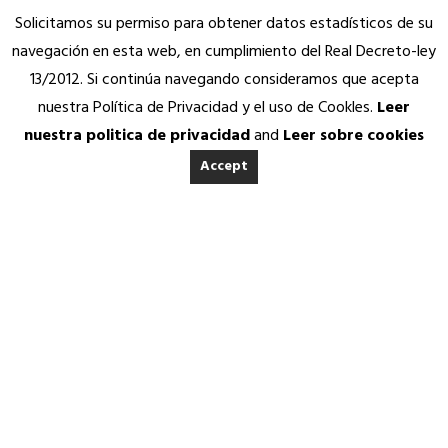
Solicitamos su permiso para obtener datos estadísticos de su
navegación en esta web, en cumplimiento del Real Decreto-ley
13/2012. Si continúa navegando consideramos que acepta
nuestra Política de Privacidad y el uso de Cookles.
Leer
nuestra politica de privacidad
and
Leer sobre cookies
Accept
INICIO
ACERCA DE ANEDA
Quienes somos
Calidad Aneda
Nuestros Socios Proveedores
REVISTA ANEDA
Vending Solidario
Aneda Saludable
SERVICIOS
25 ABRIL, 2019
|
IN
REVISTA ANEDA
|
BY
ANEDA.ORG
Atención permanente
Asesoría jurídica, fiscal y contable