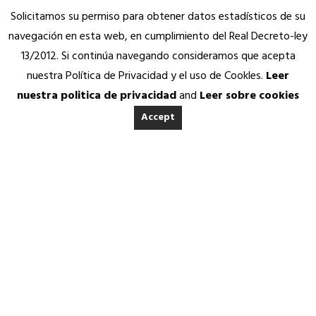
Solicitamos su permiso para obtener datos estadísticos de su
navegación en esta web, en cumplimiento del Real Decreto-ley
13/2012. Si continúa navegando consideramos que acepta
nuestra Política de Privacidad y el uso de Cookles.
Leer
nuestra politica de privacidad
and
Leer sobre cookies
Accept
INICIO
ACERCA DE ANEDA
Quienes somos
Calidad Aneda
Nuestros Socios Proveedores
REVISTA ANEDA
Vending Solidario
Aneda Saludable
SERVICIOS
27 JULIO, 2017
|
IN
REVISTA ANEDA
|
BY
ANEDA.ORG
Atención permanente
Asesoría jurídica, fiscal y contable