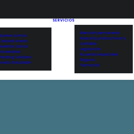
SERVICIOS
Atención permanente
Quienes somos
Asesoría jurídica, fiscal y
Calidad Aneda
contable
Nuestros Socios
Legislación
Proveedores
Acuerdos especiales
Vending Solidario
Seguros
Aneda Saludable
Formación