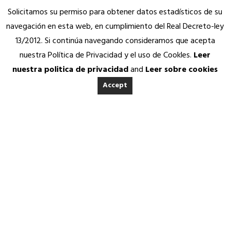
Solicitamos su permiso para obtener datos estadísticos de su
navegación en esta web, en cumplimiento del Real Decreto-ley
13/2012. Si continúa navegando consideramos que acepta
nuestra Política de Privacidad y el uso de Cookles.
Leer
nuestra politica de privacidad
and
Leer sobre cookies
Accept
INICIO
ACERCA DE ANEDA
Quienes somos
Calidad Aneda
Nuestros Socios Proveedores
REVISTA ANEDA
Vending Solidario
Aneda Saludable
SERVICIOS
21 OCTUBRE, 2016
|
IN
REVISTA ANEDA
|
BY
ANEDA.ORG
Atención permanente
Asesoría jurídica, fiscal y contable