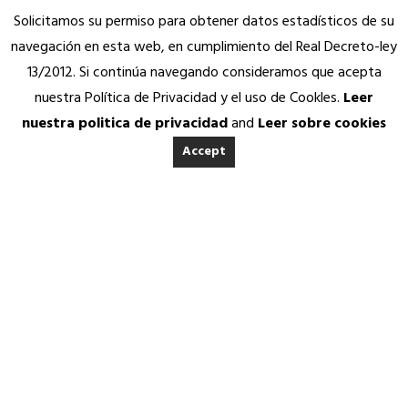
Solicitamos su permiso para obtener datos estadísticos de su
navegación en esta web, en cumplimiento del Real Decreto-ley
13/2012. Si continúa navegando consideramos que acepta
nuestra Política de Privacidad y el uso de Cookles.
Leer
nuestra politica de privacidad
and
Leer sobre cookies
Accept
INICIO
ACERCA DE ANEDA
Quienes somos
Calidad Aneda
Nuestros Socios Proveedores
REVISTA ANEDA
Vending Solidario
Aneda Saludable
SERVICIOS
21 OCTUBRE, 2016
|
IN
REVISTA ANEDA
|
BY
ANEDA.ORG
Atención permanente
Asesoría jurídica, fiscal y contable