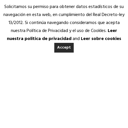
Solicitamos su permiso para obtener datos estadísticos de su
navegación en esta web, en cumplimiento del Real Decreto-ley
13/2012. Si continúa navegando consideramos que acepta
nuestra Política de Privacidad y el uso de Cookles.
Leer
nuestra politica de privacidad
and
Leer sobre cookies
Accept
INICIO
ACERCA DE ANEDA
Quienes somos
Calidad Aneda
Nuestros Socios Proveedores
Vending Solidario
"PIENSA EN VENDING"
Aneda Saludable
SERVICIOS
Atención permanente
Asesoría jurídica, fiscal y contable