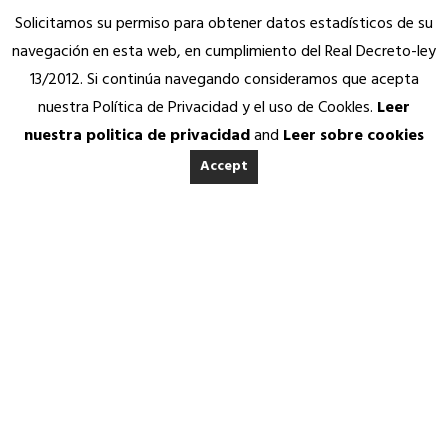
Solicitamos su permiso para obtener datos estadísticos de su
navegación en esta web, en cumplimiento del Real Decreto-ley
13/2012. Si continúa navegando consideramos que acepta
nuestra Política de Privacidad y el uso de Cookles.
Leer
nuestra politica de privacidad
and
Leer sobre cookies
Accept
INICIO
ACERCA DE ANEDA
Quienes somos
Calidad Aneda
Nuestros Socios Proveedores
REVISTA ANEDA
Vending Solidario
Aneda Saludable
SERVICIOS
27 MARZO, 2026
|
IN
REVISTA ANEDA
|
BY
ANEDA.ORG
Atención permanente
Asesoría jurídica, fiscal y contable