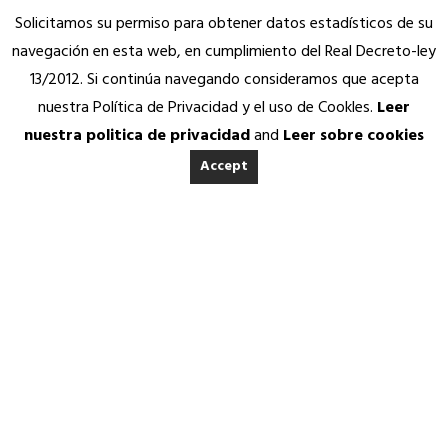
Solicitamos su permiso para obtener datos estadísticos de su
navegación en esta web, en cumplimiento del Real Decreto-ley
13/2012. Si continúa navegando consideramos que acepta
nuestra Política de Privacidad y el uso de Cookles.
Leer
nuestra politica de privacidad
and
Leer sobre cookies
Accept
INICIO
ACERCA DE ANEDA
Home
Quienes somos
Calidad Aneda
Nuestros Socios Proveedores
Vending Solidario
Aneda Saludable
SERVICIOS
Eventos y
Atención permanente
Asesoría jurídica, fiscal y contable