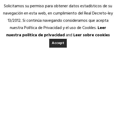
Solicitamos su permiso para obtener datos estadísticos de su
navegación en esta web, en cumplimiento del Real Decreto-ley
13/2012. Si continúa navegando consideramos que acepta
nuestra Política de Privacidad y el uso de Cookles.
Leer
nuestra politica de privacidad
and
Leer sobre cookies
Accept
INICIO
ACERCA DE ANEDA
Home
Quienes somos
Calidad Aneda
Nuestros Socios Proveedores
Vending Solidario
Aneda Saludable
SERVICIOS
Eventos y
Atención permanente
Asesoría jurídica, fiscal y contable