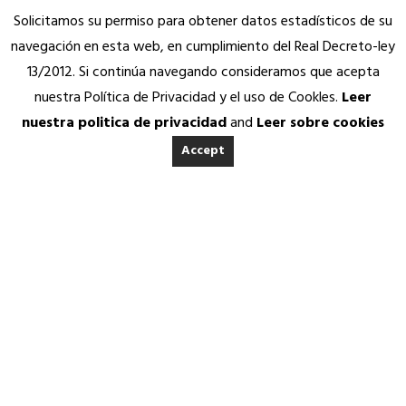
Solicitamos su permiso para obtener datos estadísticos de su
navegación en esta web, en cumplimiento del Real Decreto-ley
13/2012. Si continúa navegando consideramos que acepta
nuestra Política de Privacidad y el uso de Cookles.
Leer
nuestra politica de privacidad
and
Leer sobre cookies
Accept
INICIO
ACERCA DE ANEDA
Quienes somos
Calidad Aneda
Nuestros Socios Proveedores
Vending Solidario
Aneda Saludable
SERVICIOS
Atención permanente
Asesoría jurídica, fiscal y contable