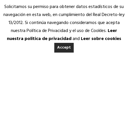
Solicitamos su permiso para obtener datos estadísticos de su
navegación en esta web, en cumplimiento del Real Decreto-ley
13/2012. Si continúa navegando consideramos que acepta
nuestra Política de Privacidad y el uso de Cookles.
Leer
nuestra politica de privacidad
and
Leer sobre cookies
Accept
INICIO
ACERCA DE ANEDA
Quienes somos
Calidad Aneda
Nuestros Socios Proveedores
Vending Solidario
Aneda Saludable
SERVICIOS
Atención permanente
Asesoría jurídica, fiscal y contable