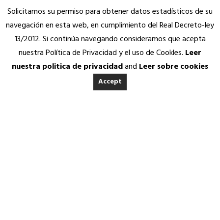
Solicitamos su permiso para obtener datos estadísticos de su
navegación en esta web, en cumplimiento del Real Decreto-ley
13/2012. Si continúa navegando consideramos que acepta
nuestra Política de Privacidad y el uso de Cookles.
Leer
nuestra politica de privacidad
and
Leer sobre cookies
Accept
INICIO
ACERCA DE ANEDA
Quienes somos
Calidad Aneda
Nuestros Socios Proveedores
REVISTA ANEDA
Vending Solidario
Aneda Saludable
SERVICIOS
26 FEBRERO, 2026
|
IN
REVISTA ANEDA
|
BY
ANEDA.ORG
Atención permanente
Asesoría jurídica, fiscal y contable